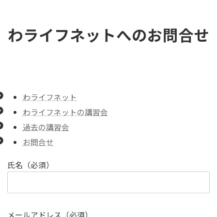
コ
ナ
ン
ビ
テ
ゲ
わライフネットへのお問合せ
ン
ー
ツ
シ
へ
ョ
ス
ン
キ
に
ッ
移
わライフネット
プ
動
わライフネットの講習会
過去の講習会
お問合せ
氏名（必須）
メールアドレス（必須）