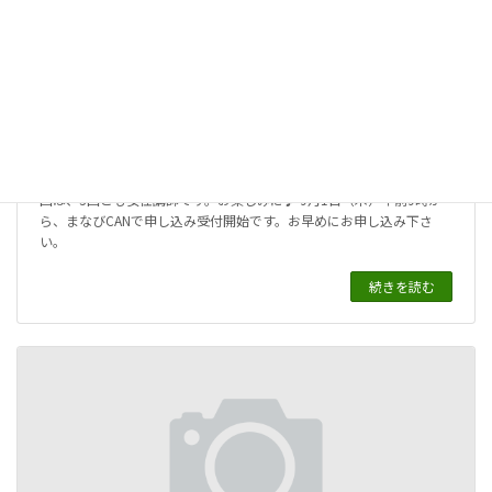
よりよく生きるための終活セミナー
2022年7月28日
「よりよく生きるための終活セミナー」2022年後半のご案内です。今
回は、3回とも女性講師です。お楽しみに♪ 9月1日（木）午前9時か
ら、まなびCANで申し込み受付開始です。お早めにお申し込み下さ
い。
続きを読む