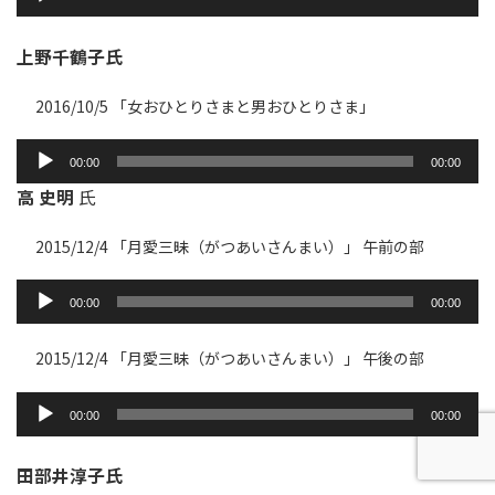
プ
レ
ー
上野千鶴子氏
ヤ
ー
2016/10/5 「女おひとりさまと男おひとりさま」
音
00:00
00:00
声
高 史明
氏
プ
レ
2015/12/4 「月愛三昧（がつあいさんまい）」 午前の部
ー
ヤ
音
ー
声
00:00
00:00
プ
レ
ー
2015/12/4 「月愛三昧（がつあいさんまい）」 午後の部
ヤ
ー
音
声
00:00
00:00
プ
レ
ー
田部井淳子氏
ヤ