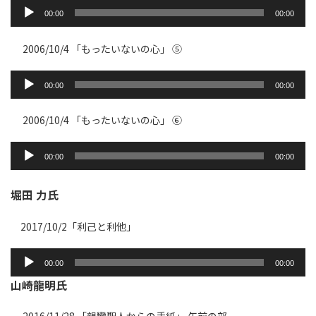
音
声
00:00
00:00
プ
レ
ー
2006/10/4 「もったいないの心」 ⑤
ヤ
ー
音
声
00:00
00:00
プ
レ
ー
2006/10/4 「もったいないの心」 ⑥
ヤ
ー
音
声
00:00
00:00
プ
レ
ー
堀田 力氏
ヤ
ー
2017/10/2「利己と利他」
音
00:00
00:00
声
山崎龍明氏
プ
レ